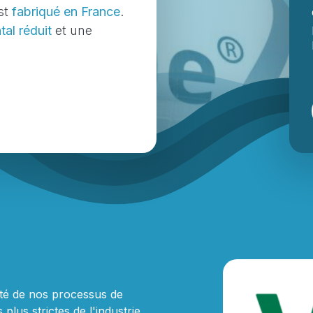
st
fabriqué en France
.
al réduit
et une
ité de nos processus de
plus strictes de l'industrie