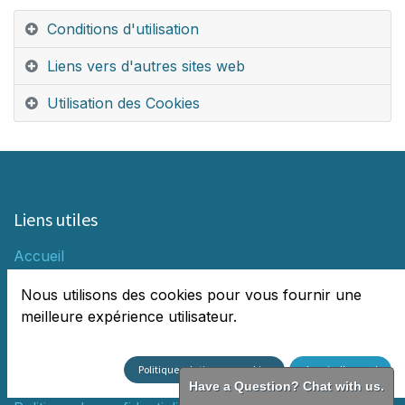
Conditions d'utilisation
Liens vers d'autres sites web
Utilisation des Cookies
Liens utiles
Accueil
Boutique​
Nous utilisons des cookies pour vous fournir une
AdBlue
meilleure expérience utilisateur.
Unités de stockage
Lave glace
Liquide de refroidissement
Politique relative aux cookies
Je suis d'accord
Mentions Légales
Have a Question? Chat with us.