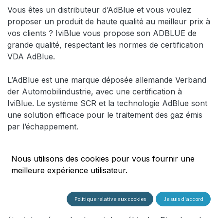
Vous êtes un distributeur d’AdBlue et vous voulez
proposer un produit de haute qualité au meilleur prix à
vos clients ? IviBlue vous propose son ADBLUE de
grande qualité, respectant les normes de certification
VDA AdBlue.
L’AdBlue est une marque déposée allemande Verband
der Automobilindustrie, avec une certification à
IviBlue. Le système SCR et la technologie AdBlue sont
une solution efficace pour le traitement des gaz émis
par l’échappement.
La technologie a très vite été adoptée partout en
Nous utilisons des cookies pour vous fournir une
Europe grâce à son efficacité à rendre les voitures
meilleure expérience utilisateur.
Diesel (voitures utilitaires, camions…) moins polluants.
C’est la raison pour laquelle la demande en AdBlue est
de plus en plus importante, et c’est une tendance qui
Politique relative aux cookies
Je suis d'accord
va encore augmenter pour les prochaines années