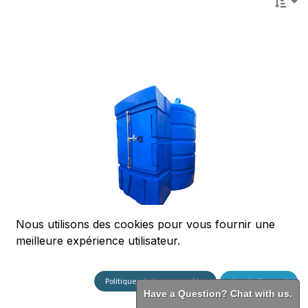
Nous utilisons des cookies pour vous fournir une
meilleure expérience utilisateur.
Cuve de stockage (5000L)
Politique relative aux cookies
Je suis d'accord
The 5000L AdBlue® storage tank is the ideal solution for
Have a Question? Chat with us.
businesses requiring a large supply of AdBlue®.